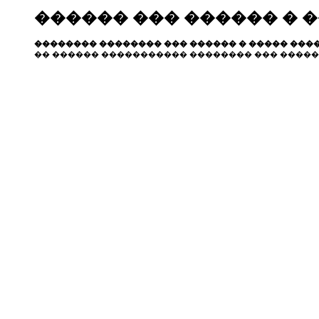
������ ��� ������ � 
�������� �������� ��� ������ � ����� ����
�� ������ ����������� �������� ��� �����