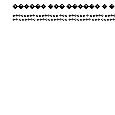
������ ��� ������ � 
�������� �������� ��� ������ � ����� ����
�� ������ ����������� �������� ��� �����