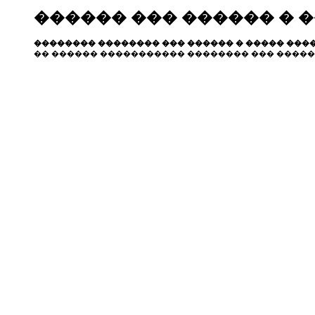
������ ��� ������ � 
�������� �������� ��� ������ � ����� ����
�� ������ ����������� �������� ��� �����