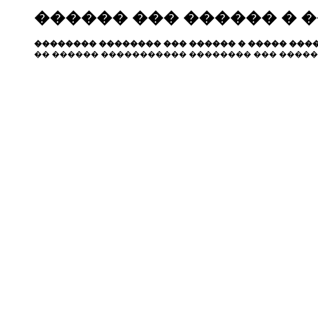
������ ��� ������ � 
�������� �������� ��� ������ � ����� ����
�� ������ ����������� �������� ��� �����