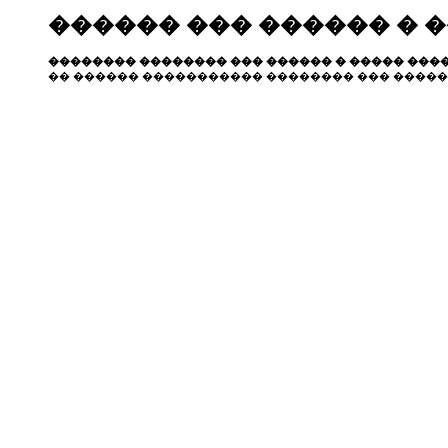
������ ��� ������ � 
�������� �������� ��� ������ � ����� ����
�� ������ ����������� �������� ��� �����