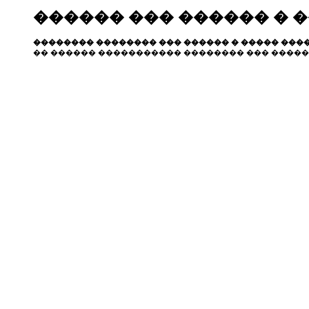
������ ��� ������ � 
�������� �������� ��� ������ � ����� ����
�� ������ ����������� �������� ��� �����