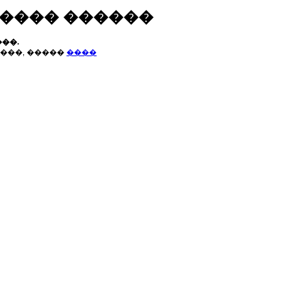
����� ������
��.
���, �����
����