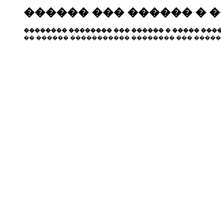
������ ��� ������ � 
�������� �������� ��� ������ � ����� ����
�� ������ ����������� �������� ��� �����