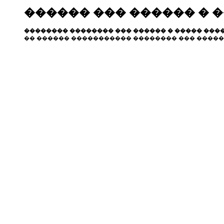
������ ��� ������ � 
�������� �������� ��� ������ � ����� ����
�� ������ ����������� �������� ��� �����