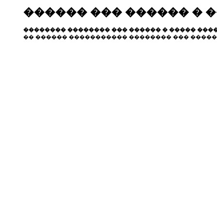
������ ��� ������ � 
�������� �������� ��� ������ � ����� ����
�� ������ ����������� �������� ��� �����