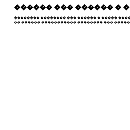
������ ��� ������ � 
�������� �������� ��� ������ � ����� ����
�� ������ ����������� �������� ��� �����