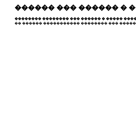
������ ��� ������ � 
�������� �������� ��� ������ � ����� ����
�� ������ ����������� �������� ��� �����