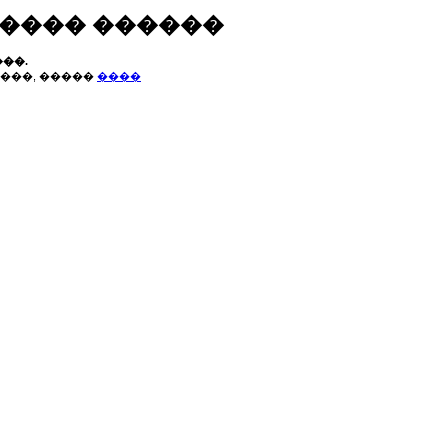
����� ������
��.
���, �����
����