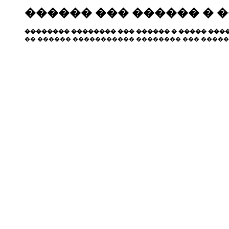
������ ��� ������ � 
�������� �������� ��� ������ � ����� ����
�� ������ ����������� �������� ��� �����