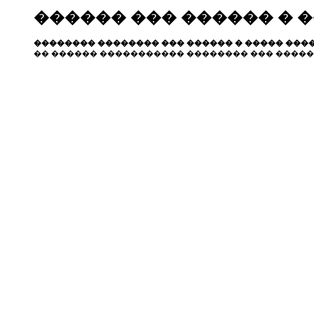
������ ��� ������ � 
�������� �������� ��� ������ � ����� ����
�� ������ ����������� �������� ��� �����