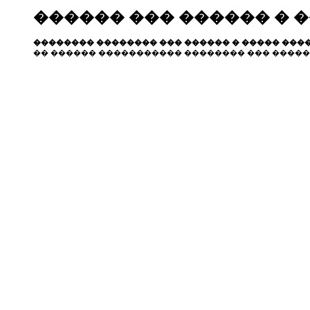
������ ��� ������ � 
�������� �������� ��� ������ � ����� ����
�� ������ ����������� �������� ��� �����