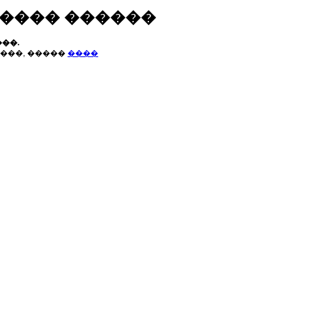
����� ������
��.
���, �����
����