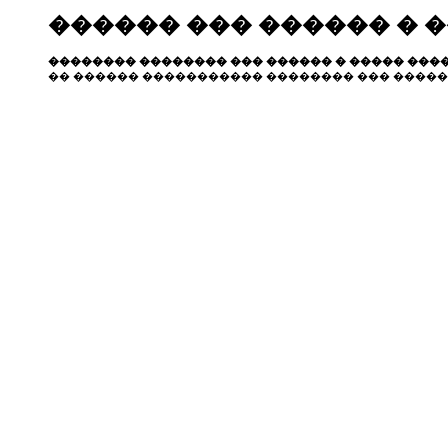
������ ��� ������ � 
�������� �������� ��� ������ � ����� ����
�� ������ ����������� �������� ��� �����