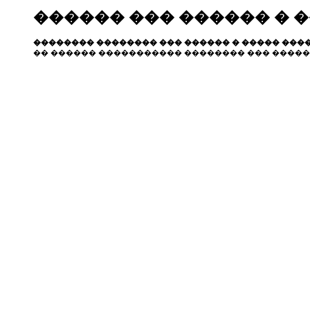
������ ��� ������ � 
�������� �������� ��� ������ � ����� ����
�� ������ ����������� �������� ��� �����