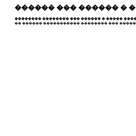
������ ��� ������ � 
�������� �������� ��� ������ � ����� ����
�� ������ ����������� �������� ��� �����