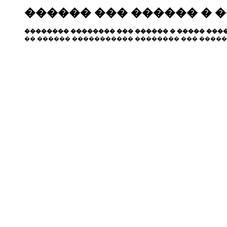
������ ��� ������ � 
�������� �������� ��� ������ � ����� ����
�� ������ ����������� �������� ��� �����