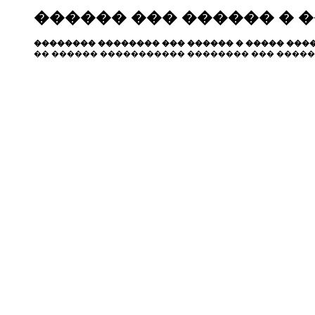
������ ��� ������ � 
�������� �������� ��� ������ � ����� ����
�� ������ ����������� �������� ��� �����