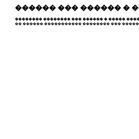
������ ��� ������ � 
�������� �������� ��� ������ � ����� ����
�� ������ ����������� �������� ��� �����