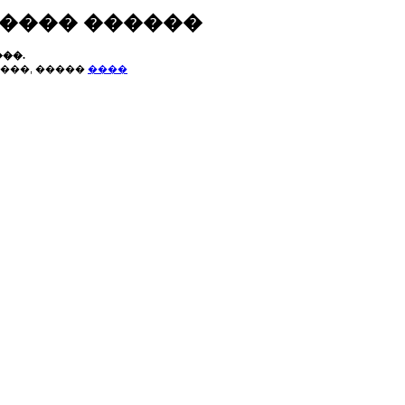
����� ������
��.
���, �����
����