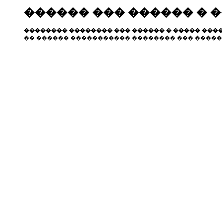
������ ��� ������ � 
�������� �������� ��� ������ � ����� ����
�� ������ ����������� �������� ��� �����