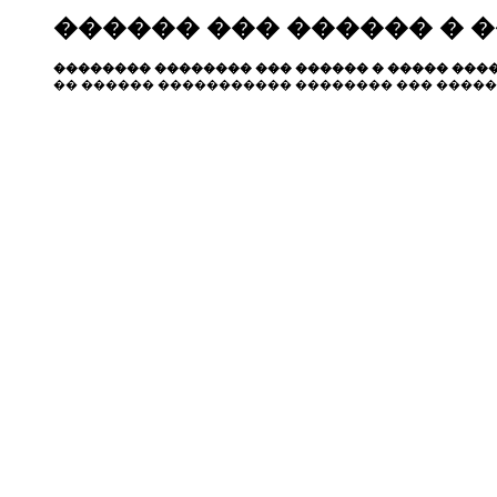
������ ��� ������ � 
�������� �������� ��� ������ � ����� ����
�� ������ ����������� �������� ��� �����