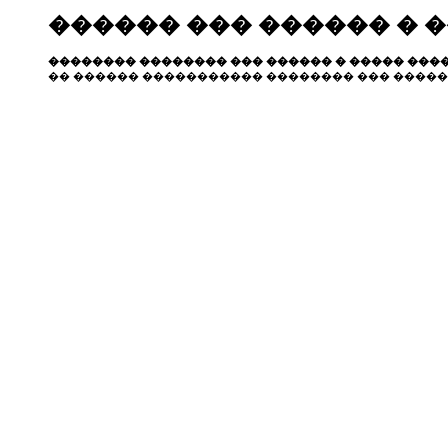
������ ��� ������ � 
�������� �������� ��� ������ � ����� ����
�� ������ ����������� �������� ��� �����