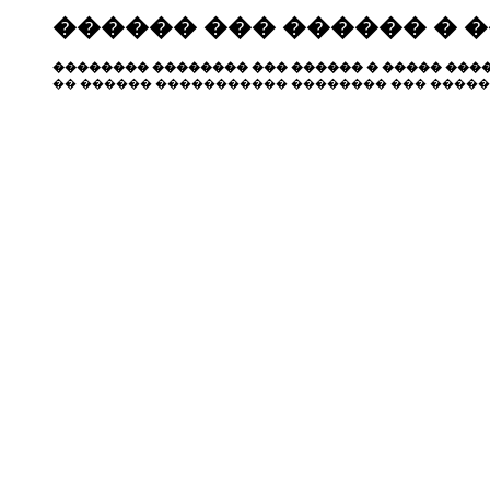
������ ��� ������ � 
�������� �������� ��� ������ � ����� ����
�� ������ ����������� �������� ��� �����