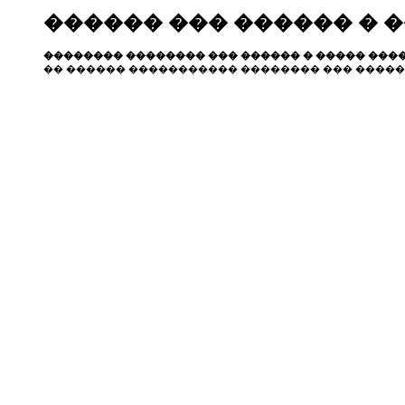
������ ��� ������ � 
�������� �������� ��� ������ � ����� ����
�� ������ ����������� �������� ��� �����