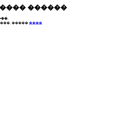
����� ������
��.
���, �����
����