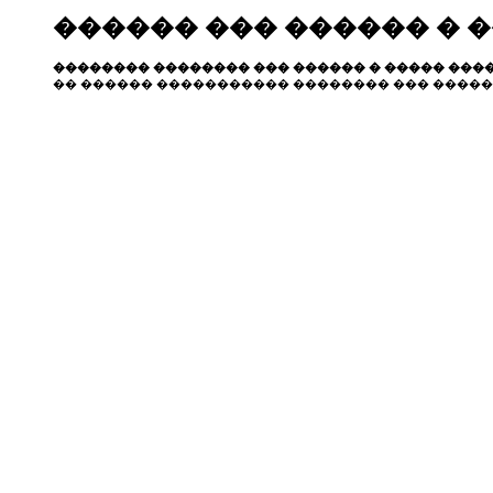
������ ��� ������ � 
�������� �������� ��� ������ � ����� ����
�� ������ ����������� �������� ��� �����