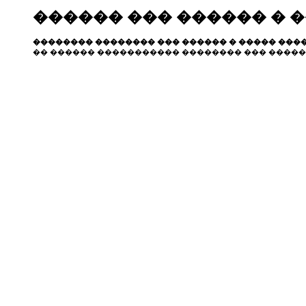
������ ��� ������ � 
�������� �������� ��� ������ � ����� ����
�� ������ ����������� �������� ��� �����