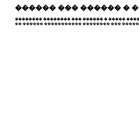
������ ��� ������ � 
�������� �������� ��� ������ � ����� ����
�� ������ ����������� �������� ��� �����