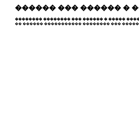
������ ��� ������ � 
�������� �������� ��� ������ � ����� ����
�� ������ ����������� �������� ��� �����