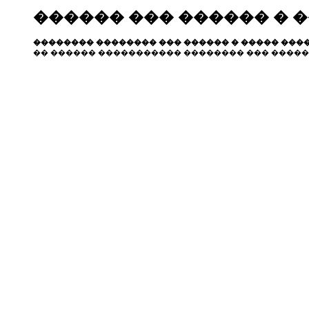
������ ��� ������ � 
�������� �������� ��� ������ � ����� ����
�� ������ ����������� �������� ��� �����