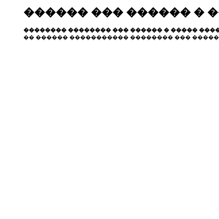
������ ��� ������ � 
�������� �������� ��� ������ � ����� ����
�� ������ ����������� �������� ��� �����