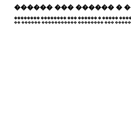
������ ��� ������ � 
�������� �������� ��� ������ � ����� ����
�� ������ ����������� �������� ��� �����