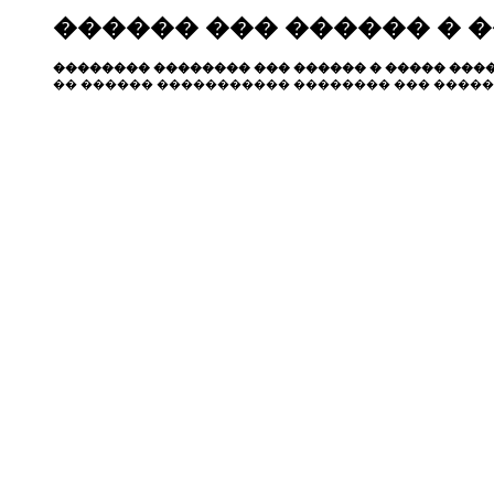
������ ��� ������ � 
�������� �������� ��� ������ � ����� ����
�� ������ ����������� �������� ��� �����