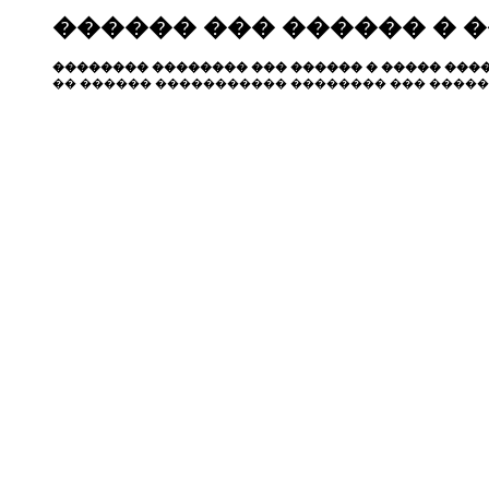
������ ��� ������ � 
�������� �������� ��� ������ � ����� ����
�� ������ ����������� �������� ��� �����