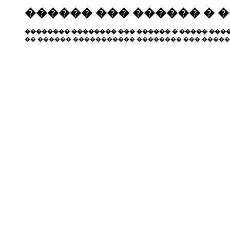
������ ��� ������ � 
�������� �������� ��� ������ � ����� ����
�� ������ ����������� �������� ��� �����