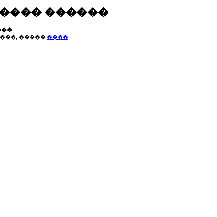
����� ������
��.
���, �����
����