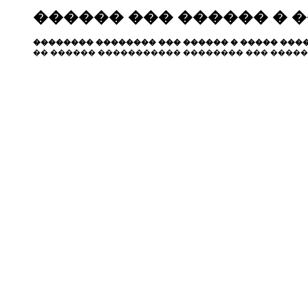
������ ��� ������ � 
�������� �������� ��� ������ � ����� ����
�� ������ ����������� �������� ��� �����