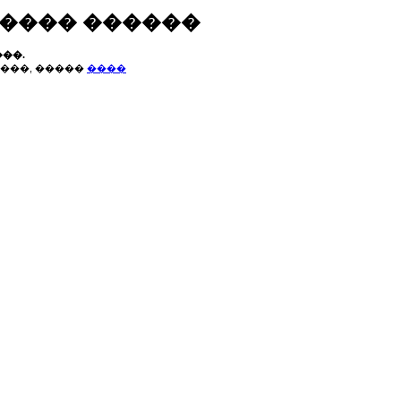
����� ������
��.
���, �����
����