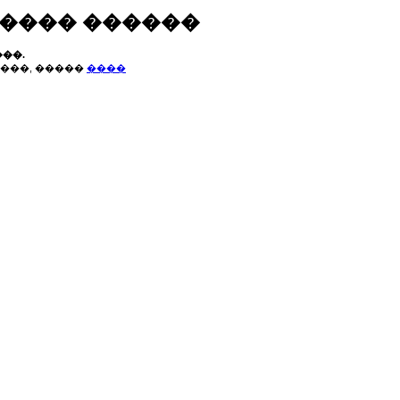
����� ������
��.
���, �����
����