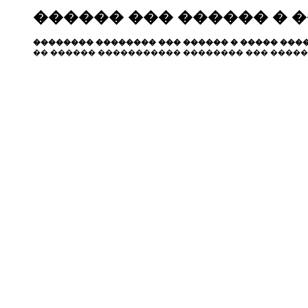
������ ��� ������ � 
�������� �������� ��� ������ � ����� ����
�� ������ ����������� �������� ��� �����