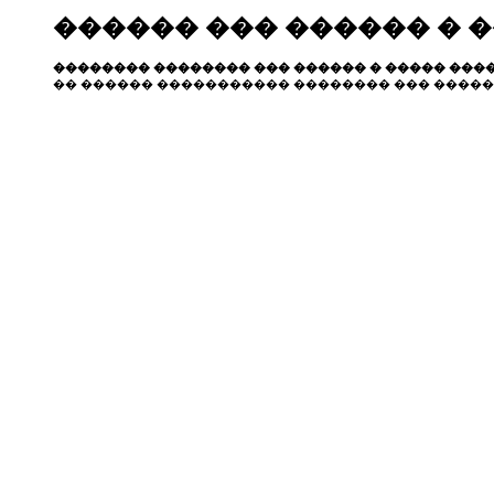
������ ��� ������ � 
�������� �������� ��� ������ � ����� ����
�� ������ ����������� �������� ��� �����