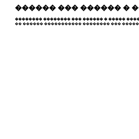
������ ��� ������ � 
�������� �������� ��� ������ � ����� ����
�� ������ ����������� �������� ��� �����