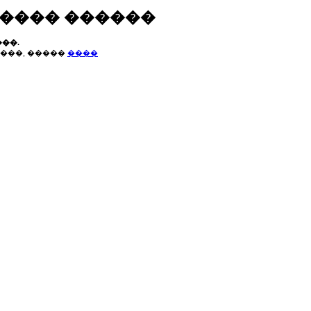
����� ������
��.
���, �����
����