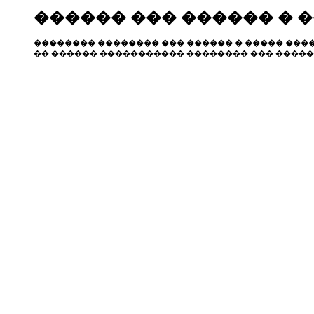
������ ��� ������ � 
�������� �������� ��� ������ � ����� ����
�� ������ ����������� �������� ��� �����