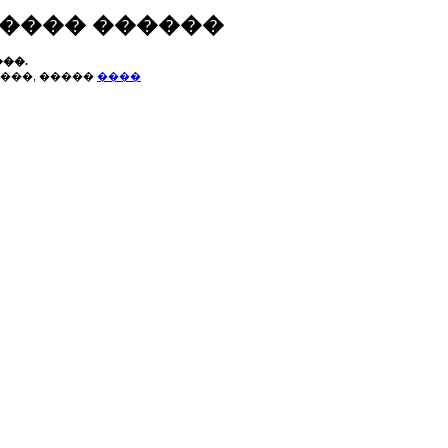
����� ������
��.
���, �����
����