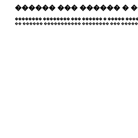
������ ��� ������ � 
�������� �������� ��� ������ � ����� ����
�� ������ ����������� �������� ��� �����