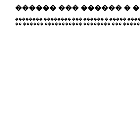
������ ��� ������ � 
�������� �������� ��� ������ � ����� ����
�� ������ ����������� �������� ��� �����