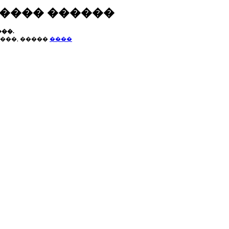
����� ������
��.
���, �����
����