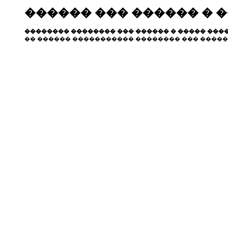
������ ��� ������ � 
�������� �������� ��� ������ � ����� ����
�� ������ ����������� �������� ��� �����