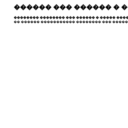
������ ��� ������ � 
�������� �������� ��� ������ � ����� ����
�� ������ ����������� �������� ��� �����