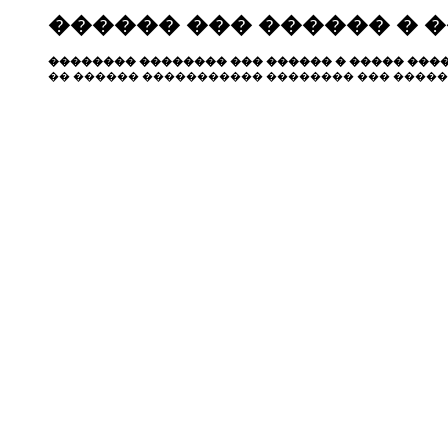
������ ��� ������ � 
�������� �������� ��� ������ � ����� ����
�� ������ ����������� �������� ��� �����