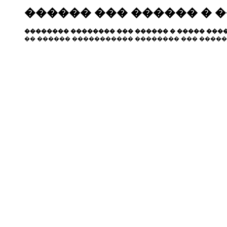
������ ��� ������ � 
�������� �������� ��� ������ � ����� ����
�� ������ ����������� �������� ��� �����