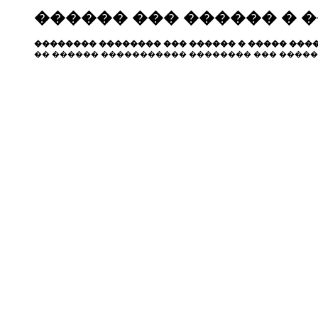
������ ��� ������ � 
�������� �������� ��� ������ � ����� ����
�� ������ ����������� �������� ��� �����