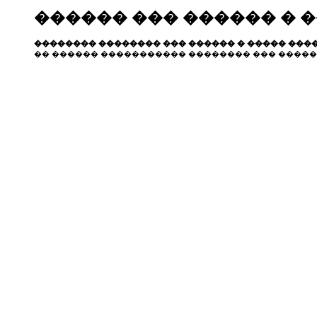
������ ��� ������ � 
�������� �������� ��� ������ � ����� ����
�� ������ ����������� �������� ��� �����