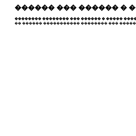
������ ��� ������ � 
�������� �������� ��� ������ � ����� ����
�� ������ ����������� �������� ��� �����